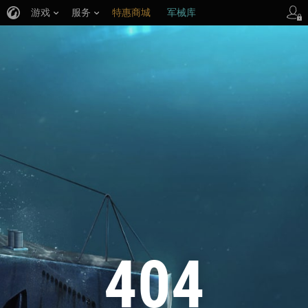
游戏
服务
特惠商城
军械库
404