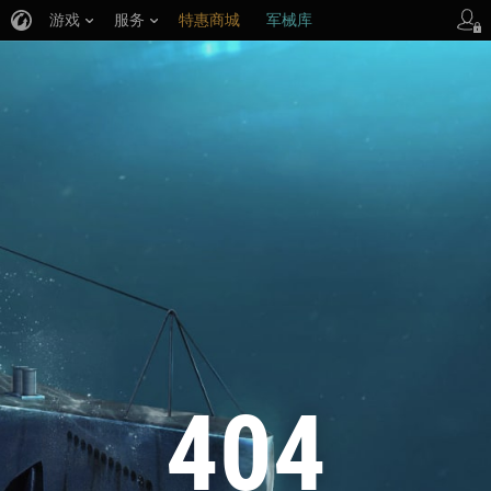
游戏
服务
特惠商城
军械库
404