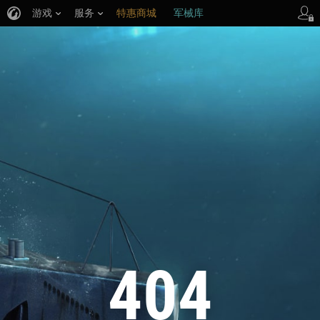
游戏
服务
特惠商城
军械库
404