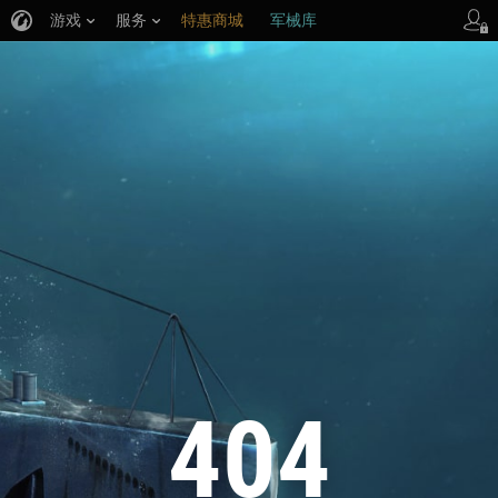
游戏
服务
特惠商城
军械库
404