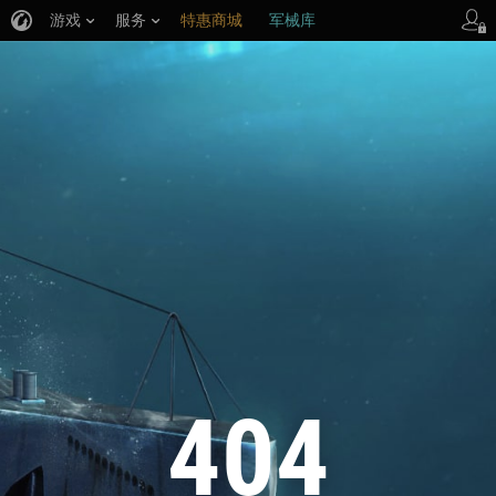
游戏
服务
特惠商城
军械库
404