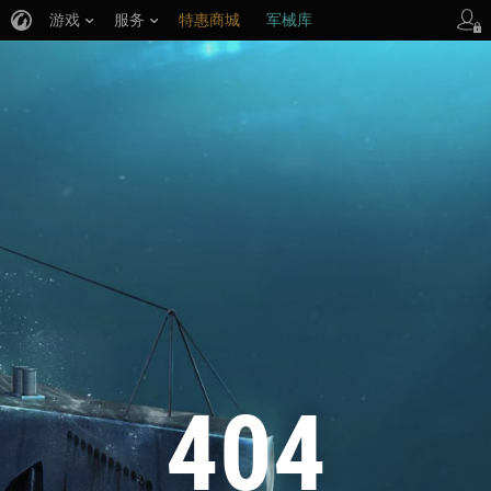
游戏
服务
特惠商城
军械库
404