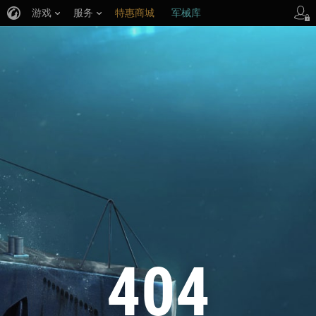
游戏
服务
特惠商城
军械库
404