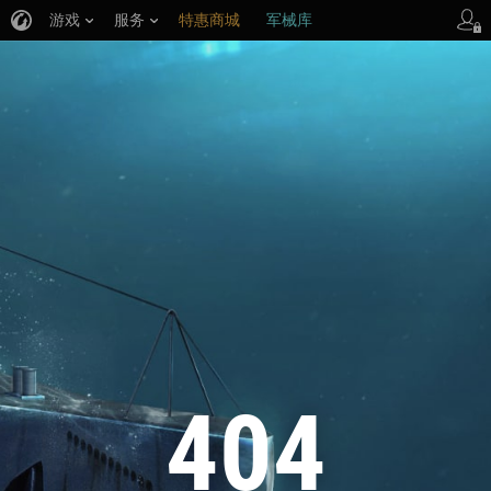
游戏
服务
特惠商城
军械库
404