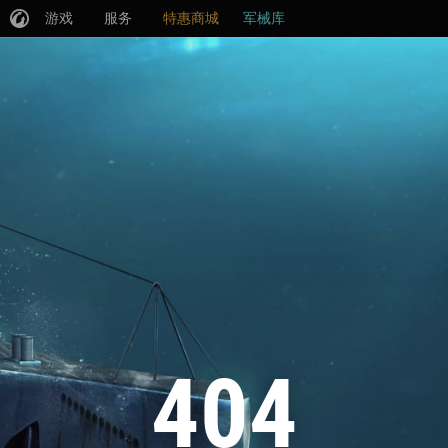
游戏
服务
特惠商城
军械库
404