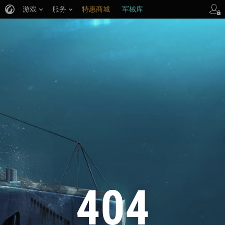
游戏
服务
特惠商城
军械库
404