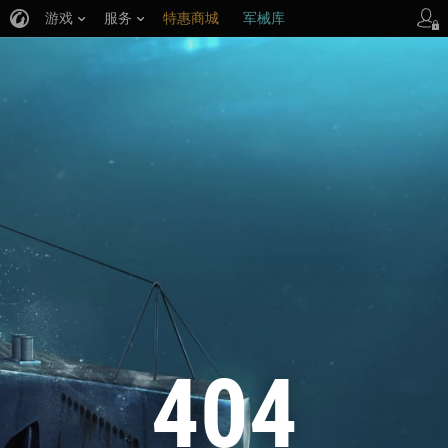
游戏
服务
特惠商城
军械库
404