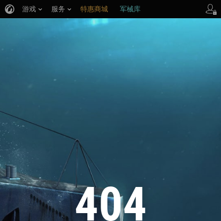
游戏
服务
特惠商城
军械库
404