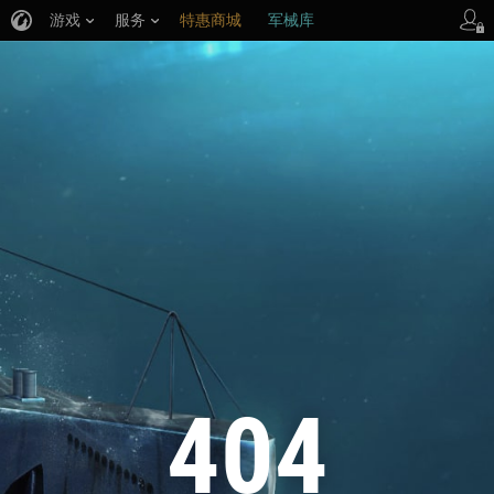
游戏
服务
特惠商城
军械库
404