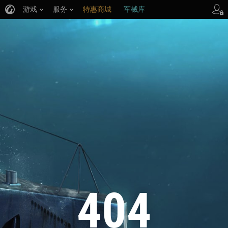
游戏
服务
特惠商城
军械库
404