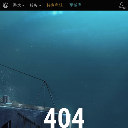
游戏
服务
特惠商城
军械库
404