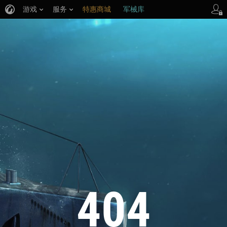
游戏
服务
特惠商城
军械库
404