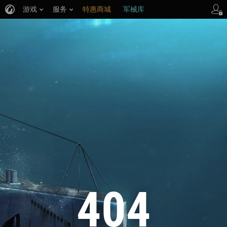
游戏
服务
特惠商城
军械库
404