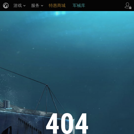
游戏
服务
特惠商城
军械库
404