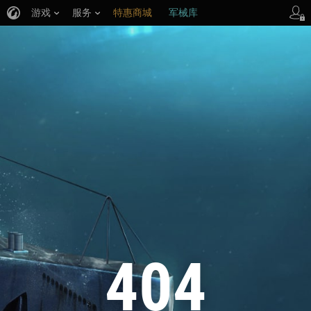
游戏
服务
特惠商城
军械库
404