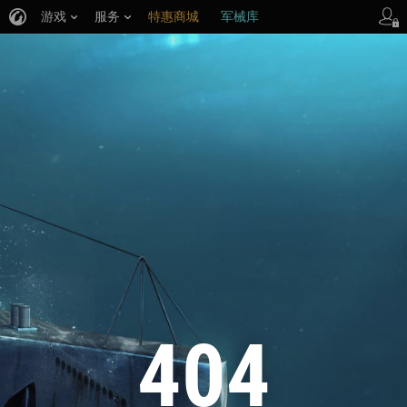
游戏
服务
特惠商城
军械库
404