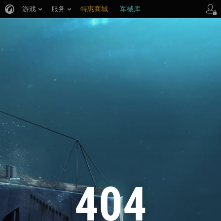
游戏
服务
特惠商城
军械库
404