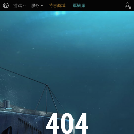
游戏
服务
特惠商城
军械库
404