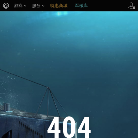
游戏
服务
特惠商城
军械库
404